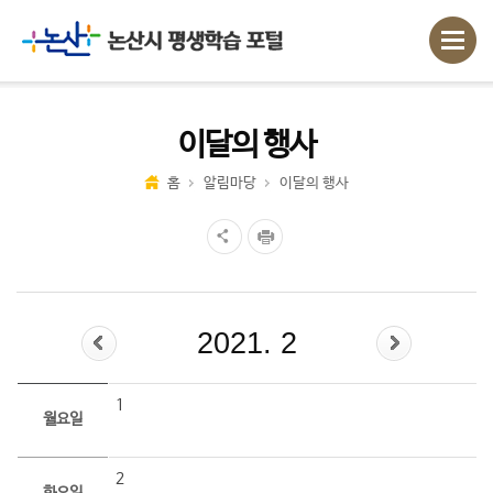
이달의 행사
홈
알림마당
이달의 행사
2021. 2
1
월요일
2