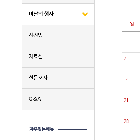
이달의 행사
일
사진방
자료실
7
설문조사
14
Q&A
21
28
자주찾는메뉴