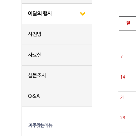
이달의 행사
일
사진방
자료실
7
설문조사
14
Q&A
21
28
자주찾는메뉴