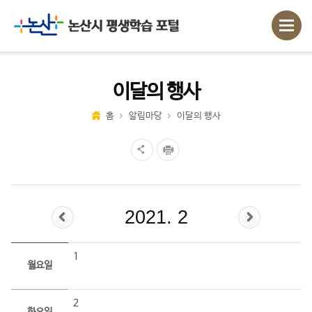
이달의 행사
홈
알림마당
이달의 행사
2021. 2
1
월요일
2