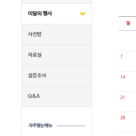
이달의 행사
일
사진방
자료실
7
설문조사
14
Q&A
21
28
자주찾는메뉴