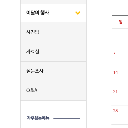
이달의 행사
일
사진방
자료실
7
설문조사
14
Q&A
21
28
자주찾는메뉴