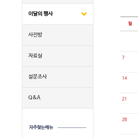
이달의 행사
일
사진방
자료실
7
설문조사
14
Q&A
21
28
자주찾는메뉴