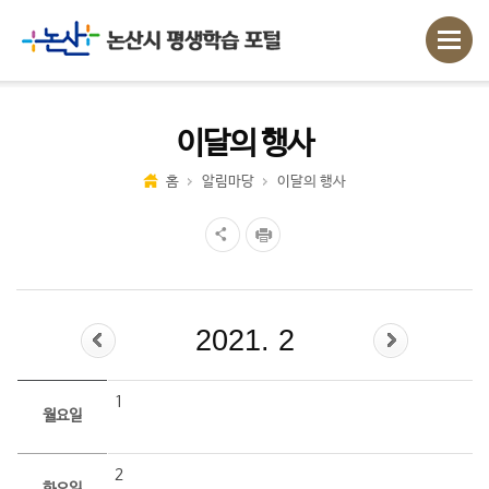
이달의 행사
홈
알림마당
이달의 행사
2021. 2
1
월요일
2