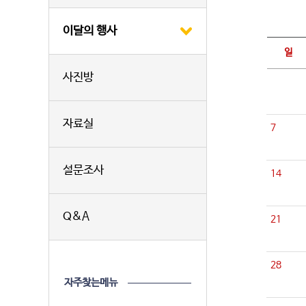
이달의 행사
일
사진방
자료실
7
설문조사
14
Q&A
21
28
자주찾는메뉴