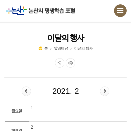
이달의 행사
홈
알림마당
이달의 행사
2021. 2
1
월요일
2