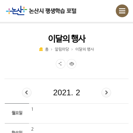
이달의 행사
홈
알림마당
이달의 행사
2021. 2
1
월요일
2