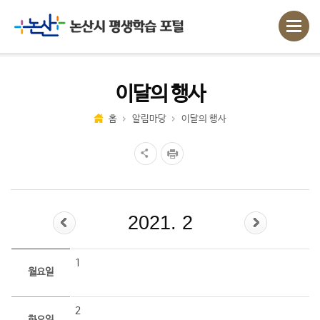
이달의 행사
홈
알림마당
이달의 행사
2021. 2
1
월요일
2