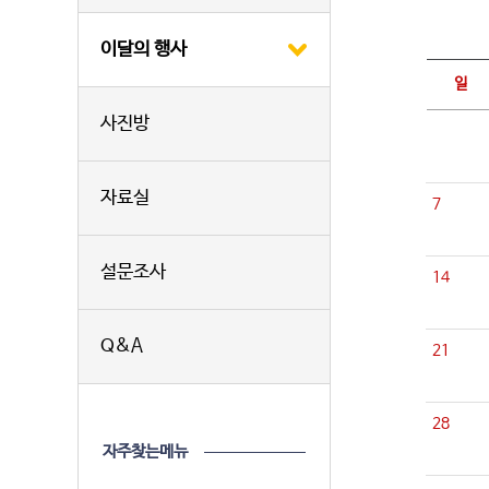
이달의 행사
일
사진방
자료실
7
설문조사
14
Q&A
21
28
자주찾는메뉴