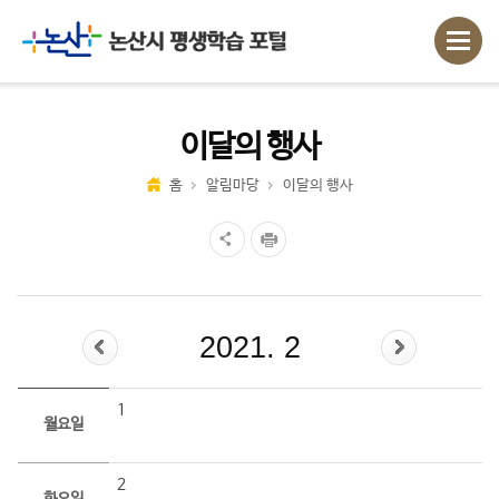
이달의 행사
홈
알림마당
이달의 행사
2021. 2
1
월요일
2