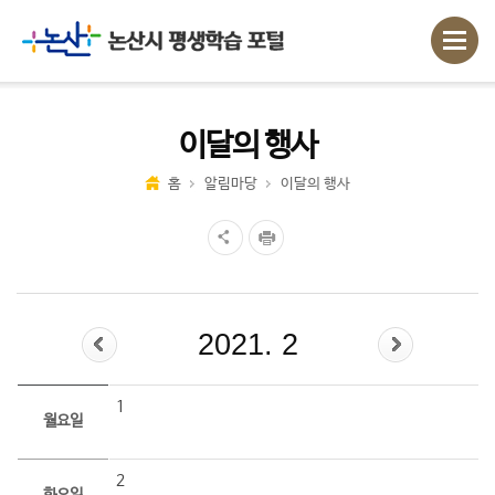
이달의 행사
홈
알림마당
이달의 행사
2021. 2
1
월요일
2