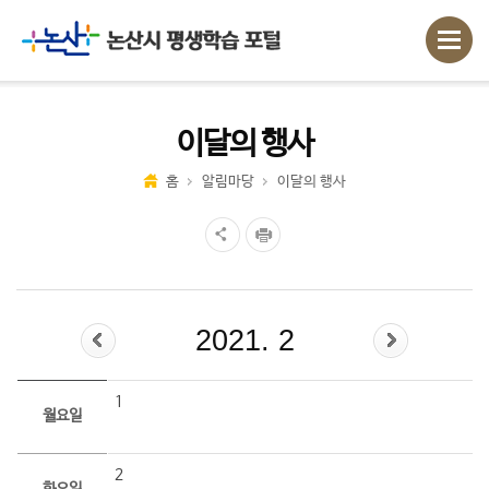
이달의 행사
홈
알림마당
이달의 행사
2021. 2
1
월요일
2