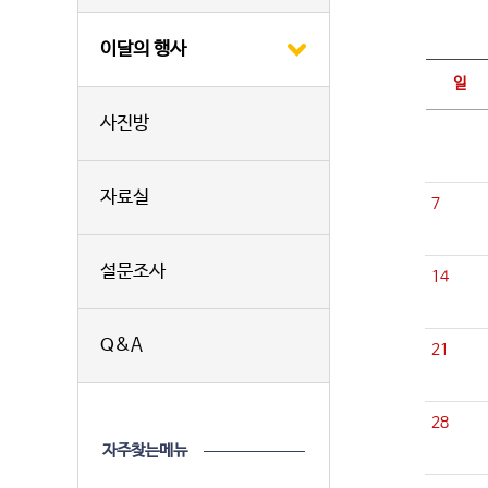
이달의 행사
일
사진방
자료실
7
설문조사
14
Q&A
21
28
자주찾는메뉴