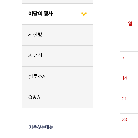
이달의 행사
일
사진방
자료실
7
설문조사
14
Q&A
21
28
자주찾는메뉴