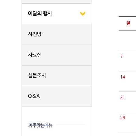
이달의 행사
일
사진방
자료실
7
설문조사
14
Q&A
21
28
자주찾는메뉴