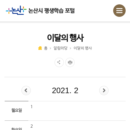
이달의 행사
홈
알림마당
이달의 행사
2021. 2
1
월요일
2