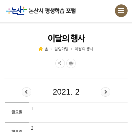
이달의 행사
홈
알림마당
이달의 행사
2021. 2
1
월요일
2