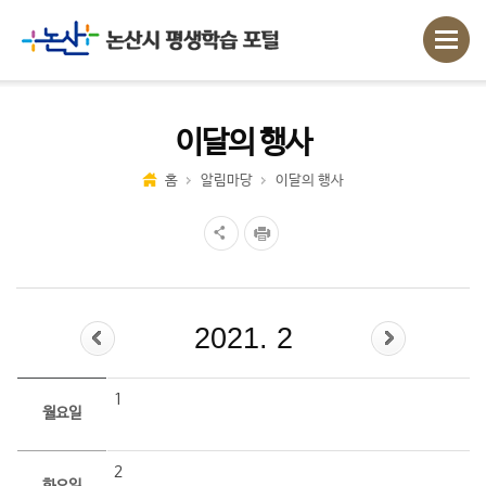
이달의 행사
홈
알림마당
이달의 행사
2021. 2
1
월요일
2