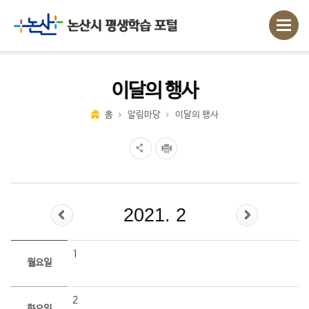
이달의 행사
홈
알림마당
이달의 행사
2021. 2
1
월요일
2