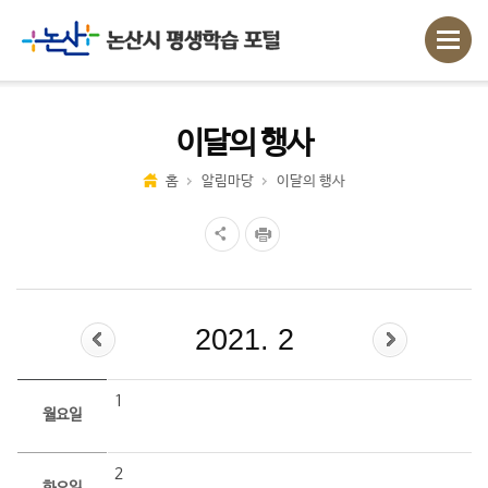
이달의 행사
홈
알림마당
이달의 행사
2021. 2
1
월요일
2