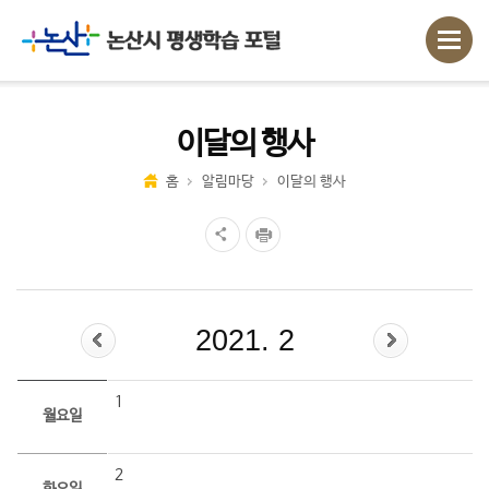
이달의 행사
홈
알림마당
이달의 행사
2021. 2
1
월요일
2