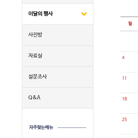
이달의 행사
일
사진방
자료실
4
설문조사
11
Q&A
18
25
자주찾는메뉴