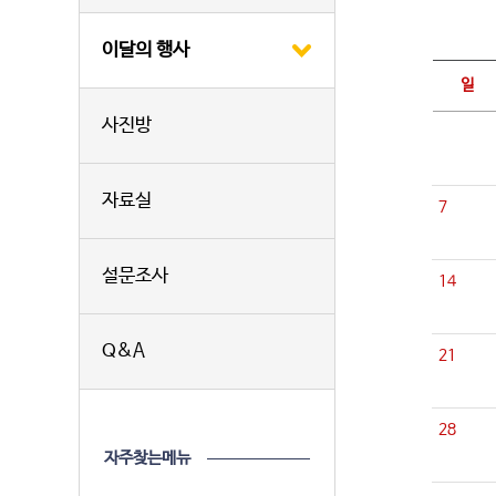
이달의 행사
일
사진방
자료실
7
설문조사
14
Q&A
21
28
자주찾는메뉴