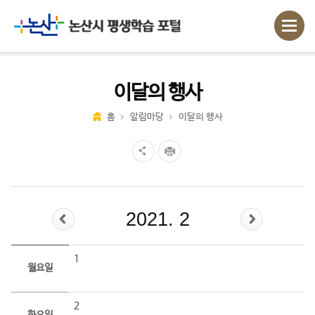
이달의 행사
홈
알림마당
이달의 행사
2021. 2
1
월요일
2