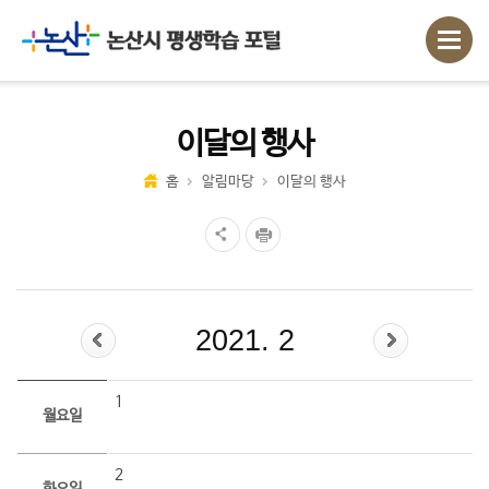
이달의 행사
홈
알림마당
이달의 행사
2021. 2
1
월요일
2