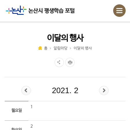
이달의 행사
홈
알림마당
이달의 행사
2021. 2
1
월요일
2