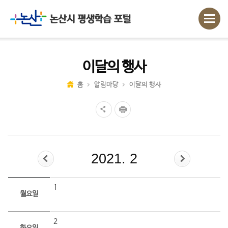
이달의 행사
홈
알림마당
이달의 행사
2021. 2
1
월요일
2