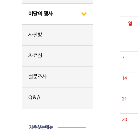
이달의 행사
일
사진방
자료실
7
설문조사
14
Q&A
21
28
자주찾는메뉴