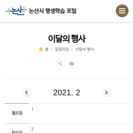
이달의 행사
홈
알림마당
이달의 행사
2021. 2
1
월요일
2