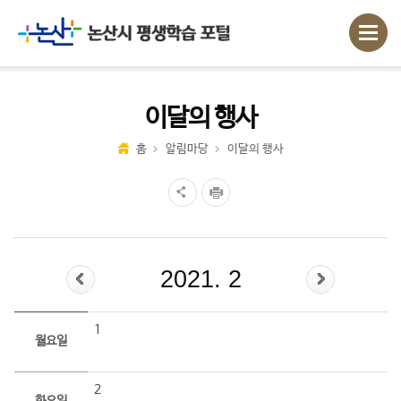
이달의 행사
홈
알림마당
이달의 행사
2021. 2
1
월요일
2