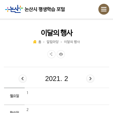
이달의 행사
홈
알림마당
이달의 행사
2021. 2
1
월요일
2