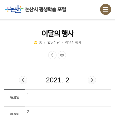
이달의 행사
홈
알림마당
이달의 행사
2021. 2
1
월요일
2