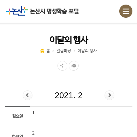
이달의 행사
홈
알림마당
이달의 행사
2021. 2
1
월요일
2