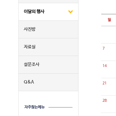
이달의 행사
일
사진방
자료실
7
설문조사
14
Q&A
21
28
자주찾는메뉴