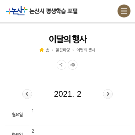
이달의 행사
홈
알림마당
이달의 행사
2021. 2
1
월요일
2