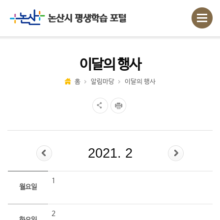
이달의 행사
홈
알림마당
이달의 행사
2021. 2
1
월요일
2