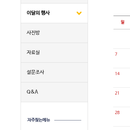
이달의 행사
일
사진방
자료실
7
설문조사
14
Q&A
21
28
자주찾는메뉴