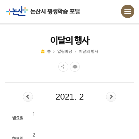
이달의 행사
홈
알림마당
이달의 행사
2021. 2
1
월요일
2