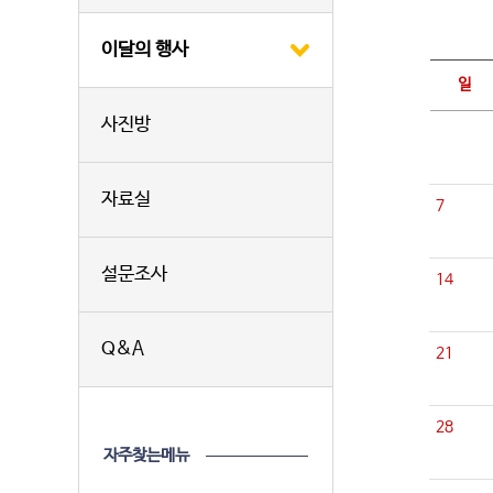
이달의 행사
일
사진방
자료실
7
설문조사
14
Q&A
21
28
자주찾는메뉴