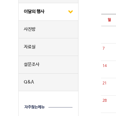
이달의 행사
일
사진방
자료실
7
설문조사
14
Q&A
21
28
자주찾는메뉴