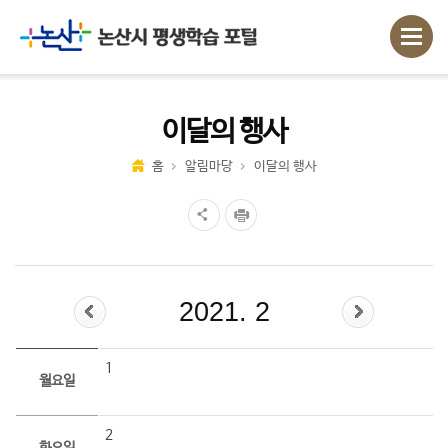
이달의 행사
홈
알림마당
이달의 행사
2021. 2
1
월요일
2