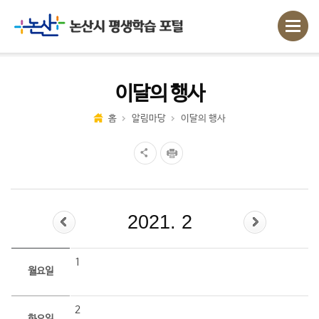
이달의 행사
홈
알림마당
이달의 행사
2021. 2
1
월요일
2