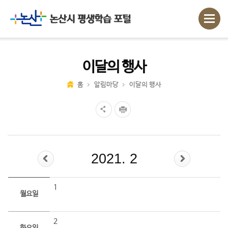
이달의 행사
홈
알림마당
이달의 행사
2021. 2
1
월요일
2