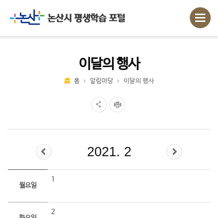
이달의 행사
홈
알림마당
이달의 행사
2021. 2
1
월요일
2