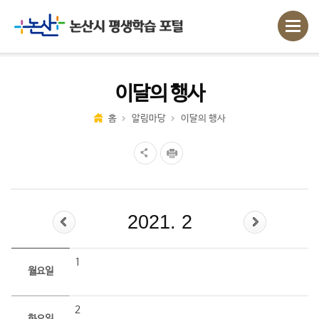
이달의 행사
홈
알림마당
이달의 행사
2021. 2
1
월요일
2