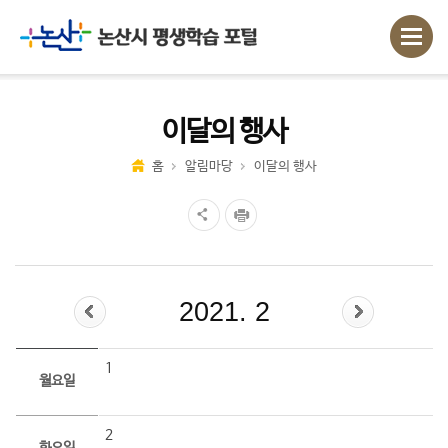
이달의 행사
홈
알림마당
이달의 행사
2021. 2
1
월요일
2